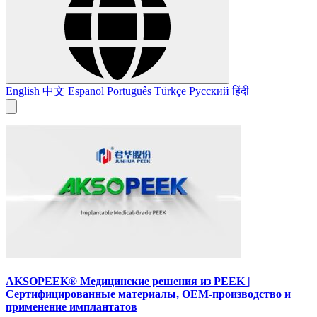
English
中文
Espanol
Português
Türkçe
Русский
हिंदी
AKSOPEEK® Медицинские решения из PEEK |
Сертифицированные материалы, OEM-производство и
применение имплантатов